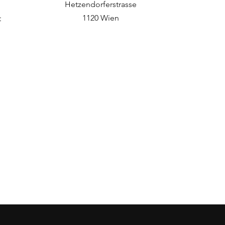
Hetzendorferstrasse
1
120 Wien
t